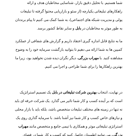
شما هستیم. با تحلیل دقیق بازار، شناسایی مخاطبان هدف و ارائه
راهکارهای تبلیغاتی یکپارچه (از سئو و بازاریابی محتوا گرفته تا تبلیغات
پولی و مدیریت شبکه های اجتماعی)، به شما کمک می کنیم تا پیام برندتان
به طور موثر به مخاطبان در
بابل
و سایر نقاط کشور برسد.
ما به نتایج قابل اندازه گیری اعتقاد داریم و گزارش های شفافی از عملکرد
کمپین ها به شما ارائه می دهیم تا بتوانید بازگشت سرمایه خود را به وضوح
مشاهده کنید. با
مهراب بزرگی
، دیگر نگران دیده شدن نخواهید بود، زیرا ما
بهترین راهکارها را برای شما طراحی و اجرا می کنیم.
در نهایت، انتخاب
بهترین شرکت تبلیغاتی در بابل
یک تصمیم استراتژیک
است که بر آینده کسب و کار شما تاثیر می گذارد. یک شرکت حرفه ای باید
نه تنها در زمینه های مختلف تبلیغات متخصص باشد، بلکه باید با بازار محلی
و نیازهای خاص کسب و کار شما نیز آشنا باشد. با سرمایه گذاری روی یک
استراتژی تبلیغاتی موثر و همکاری با تیمی جامع و متخصص مانند
مهراب
بزرگی
، می توانید اطمینان حاصل کنید که کسب و کار شما در فضای